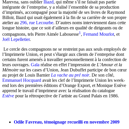
Marevna, sans oublier
Iliazd
, qui même s’il ne faisait pas partie
intégrante de l’entreprise, y a réalisé l’ensemble de sa production
d’imprimés, accompagné pour la majorité de ses livres de Raymond
Billoir, Iliazd qui usait également à la fin de sa carrière de son propre
atelier au
296, rue Lecourbe
. D’autres noms interviennent dans cette
longue histoire, que ce soit d’ailleurs en qualité de dirigeants ou de
1
compagnons, tels Pierre Aimée Labouesse
,
Fernand Mourlot
, et
Joël Lepelletier
.
Le cercle des compagnons ne se restreint pas aux seuls employés de
l’Imprimerie Union, et peut s’élargir aux clients de l’entreprise dont
certains furent amenés à travailler personnellement à la confection de
leurs ouvrages.
Gala
réalise en effet l’impression de
L’Amour et la
Mémoire
sur les cases d’Union, Jean Dubuffet participe de bon cœur
au projet de Louis Barnier
La vache au pré noir
. De son côté,
Emmanuel Hocquard
avait les clef de l’Imprimerie Union les week-
end lors des premières éditions d’Orange Export, et Monique Estève
apprend le travail d’imprimeur avec la réalisation du catalogue
Estève
pour la rétrospective de l’artiste au Grand Palais en 1986.
Odile Favreau, témoignage recueilli en novembre 2009