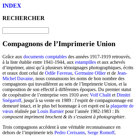
INDEX
RECHERCHER
Compagnons de l’Imprimerie Union
Grâce aux
documents comptables
des années 1917-1919 retrouvés,
à la liste établie entre 1941-1944, aux
estampilles
et aux achevés
d’imprimer, ainsi qu’à plusieurs témoignages photographiques, écrits
et oraux dont celui de
Odile Favreau
,
Germaine Ollier
et de
Jean-
Michel Davaine
, nous connaissons les noms de bon nombre des
compagnons qui travaillèrent au sein de l’Imprimerie Union, et la
composition de son effectif à différentes époques. Du premier statut
de coopérative de l’entreprise vers 1910 avec
Volf Chalit
et
Dimitri
Snégaroff
, jusqu’à sa vente en 1989 : l’esprit de compagnonnage est
demeuré intact, et le plus bel hommage à cet esprit est la
plaquette de
vœux
réalisée par
Louis Barnier
pour l’année 1982-1983 :
Ils
composent impriment brochent & ils s’essaient à photographier
.
Trois compagnons accèdent à une véritable reconnaissance en
dehors de l’imprimerie tels
Pedro Creixams
,
Serge Romoff
,