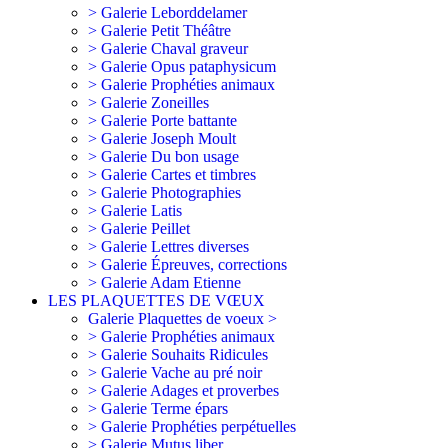
> Galerie Leborddelamer
> Galerie Petit Théâtre
> Galerie Chaval graveur
> Galerie Opus pataphysicum
> Galerie Prophéties animaux
> Galerie Zoneilles
> Galerie Porte battante
> Galerie Joseph Moult
> Galerie Du bon usage
> Galerie Cartes et timbres
> Galerie Photographies
> Galerie Latis
> Galerie Peillet
> Galerie Lettres diverses
> Galerie Épreuves, corrections
> Galerie Adam Etienne
LES PLAQUETTES DE VŒUX
Galerie Plaquettes de voeux >
> Galerie Prophéties animaux
> Galerie Souhaits Ridicules
> Galerie Vache au pré noir
> Galerie Adages et proverbes
> Galerie Terme épars
> Galerie Prophéties perpétuelles
> Galerie Mutus liber