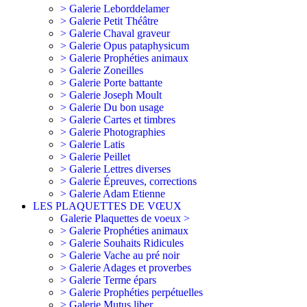
> Galerie Leborddelamer
> Galerie Petit Théâtre
> Galerie Chaval graveur
> Galerie Opus pataphysicum
> Galerie Prophéties animaux
> Galerie Zoneilles
> Galerie Porte battante
> Galerie Joseph Moult
> Galerie Du bon usage
> Galerie Cartes et timbres
> Galerie Photographies
> Galerie Latis
> Galerie Peillet
> Galerie Lettres diverses
> Galerie Épreuves, corrections
> Galerie Adam Etienne
LES PLAQUETTES DE VŒUX
Galerie Plaquettes de voeux >
> Galerie Prophéties animaux
> Galerie Souhaits Ridicules
> Galerie Vache au pré noir
> Galerie Adages et proverbes
> Galerie Terme épars
> Galerie Prophéties perpétuelles
> Galerie Mutus liber