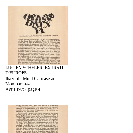
LUCIEN SCHELER. EXTRAIT
D'EUROPE
Iliazd du Mont Caucase au
Montparnasse
Avril 1975, page 4