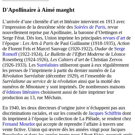
D'Apollinaire à Aimé maeght
L’arrivée d’une clientèle d’art et littéraire intervient en 1913 avec
l’impression de la deuxième série des
Soirées de Paris
, revue
nouvellement reprise par Apollinaire, la baronne d’Oettingen et
Serge Férat. Dès lors, Union imprime les principales
revues d’art
de
l’époque :
Les Arts à Paris
de Paul Guillaume (1918-1935),
Action
de Florent Fels et Marcel Sauvage (1920-1922),
Oudar
de
Serge
Romoff
(1922-1924),
Le Bulletin de l’Effort Moderne
de Léonce
Rosenberg (1924-1926),
Les Cahiers d’art
de Christian Zervos
(1926-1933). Les
Surréalistes
utiliseront quant à eux régulièrement
les presses de l’imprimerie à partir du dernier numéro de
La
Révolution Surréaliste
(décembre 1929), et l’ensemble du
Surréalisme au service de la révolution
ainsi que la moitié des
numéros de
Minotaure
y sont imprimés. De nombreuses maisons
d’
éditions littéraires
choisissent aussi de faire imprimer leur
production au 13, rue Méchain.
En 1940, les deux directeurs d’origine juive n’échappent pas aux
discriminations raciales, et sur les conseils de
Jacques Schiffrin
dont
ils impriment à l’époque la collection de La Pléiade, se rendent chez
Fernand Mourlot
qui accepte de reprendre l’affaire à travers une
vente fictive. Union qui œuvre dès les années vingt pour Jacques
Povolozky et dans les années trente pour Albert Skira, poursuit après