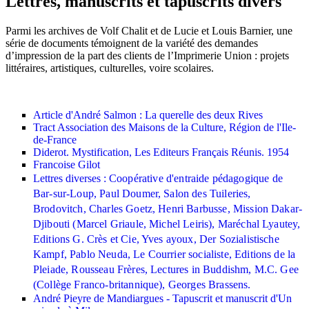
Lettres, manuscrits et tapuscrits divers
Parmi les archives de Volf Chalit et de Lucie et Louis Barnier, une
série de documents témoignent de la variété des demandes
d’impression de la part des clients de l’Imprimerie Union : projets
littéraires, artistiques, culturelles, voire scolaires.
Article d'André Salmon : La querelle des deux Rives
Tract Association des Maisons de la Culture, Région de l'Ile-
de-France
Diderot. Mystification, Les Editeurs Français Réunis. 1954
Francoise Gilot
Lettres diverses :
Coopérative d'entraide pédagogique de
Bar-sur-Loup, Paul Doumer, Salon des Tuileries,
Brodovitch, Charles Goetz, Henri Barbusse, Mission Dakar-
Djibouti (Marcel Griaule, Michel Leiris), Maréchal Lyautey,
Editions G. Crès et Cie, Yves ayoux, Der Sozialistische
Kampf, Pablo Neuda, Le Courrier socialiste, Editions de la
Pleiade, Rousseau Frères, Lectures in Buddishm, M.C. Gee
(Collège Franco-britannique), Georges Brassens.
André Pieyre de Mandiargues - Tapuscrit et manuscrit d'Un