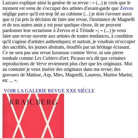
Lazzaro explique ainsi la genèse de sa revue : « (...) je crois que le
moment est venu de s'occuper des artistes d'avant-garde que
Zervos
néglige parce qu'il est trop lié au cubisme (...) je dois t'avouer aussi
que si j'ai pris la décision de faire une revue, l'insistance de Magnelli
et de nos autres amis y est pour quelque chose, ils ne peuvent
pardonner leur sectarisme à Zervos et à Tériade »; « (...) je veux
faire une revue ouverte aux artistes de toutes tendances, à condition
qu'il s'agisse d'artistes authentiques; et surtout, je voudrais m'occuper
des sacrifiés, les jeunes abstraits, étouffés par un héritage écrasant.
Ce ne sera pas une revue luxueuse comme
Verve
, ni une pierre
tombale comme
Les Cahiers d'art
. Picasso m'a dit que certaines
reproductions de
Verve
reviennent plus cher que les originaux. Moi
au contraire je veux insérer des originaux dans ma revue; des
gravures de Matisse, Arp, Miro, Magnelli, Laurens, Marino Marini,
etc ... ».
VOIR LA GALERIE REVUE XXE SIÈCLE