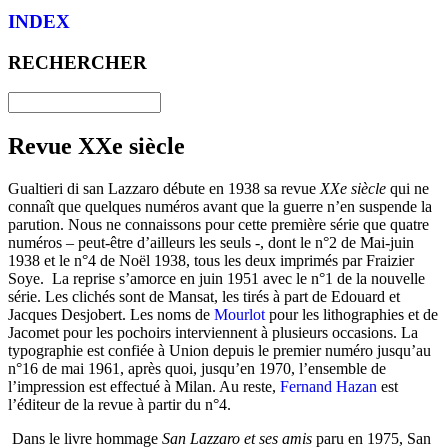
INDEX
RECHERCHER
Revue XXe siècle
Gualtieri di san Lazzaro débute en 1938 sa revue
XXe siècle
qui ne
connaît que quelques numéros avant que la guerre n’en suspende la
parution. Nous ne co
nnaissons pou
r cette première série que quatre
numéros – peut-être d’ailleurs les seuls -, dont le n°2 de Mai-juin
1938 et le n°4 de Noël 1938, tous les deux imprimés par Fraizier
Soye. La reprise s’amorce en juin 1951 avec le n°1 de la nouvelle
série. Les clichés sont de Mansat, les tirés à part de Edouard et
Jacques Desjobert. Les noms de
Mourlot
pour les lithographies et de
Jacomet pour les pochoirs interviennent à plusieurs occasions. La
typographie est confiée à Union depuis le premier numéro jusqu’au
n°16 de mai 1961, après quoi, jusqu’en 1970, l’ensemble de
l’impression est effectué à Milan. Au reste,
Fernand Hazan
est
l’éditeur de la revue à partir du n°4.
Dans le livre hommage
San Lazzaro et ses amis
paru en 1975, San