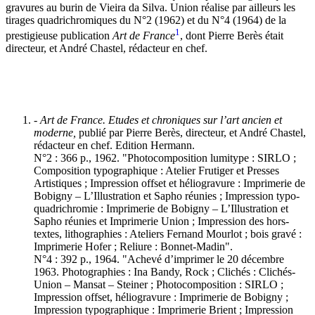
gravures au burin de Vieira da Silva. Union réalise par ailleurs les
tirages quadrichromiques du N°2 (1962) et du N°4 (1964) de la
1
prestigieuse publication
Art de France
, dont Pierre Berès était
directeur, et André Chastel, rédacteur en chef.
- Art de France. Etudes et chroniques sur l’art ancien et
moderne,
publié par Pierre Berès, directeur, et André Chastel,
rédacteur en chef. Edition Hermann.
N°2 : 366 p., 1962. "Photocomposition lumitype : SIRLO ;
Composition typographique : Atelier Frutiger et Presses
Artistiques ; Impression offset et héliogravure : Imprimerie de
Bobigny – L’Illustration et Sapho réunies ; Impression typo-
quadrichromie : Imprimerie de Bobigny – L’Illustration et
Sapho réunies et Imprimerie Union ; Impression des hors-
textes, lithographies : Ateliers Fernand Mourlot ; bois gravé :
Imprimerie Hofer ; Reliure : Bonnet-Madin".
N°4 : 392 p., 1964. "Achevé d’imprimer le 20 décembre
1963. Photographies : Ina Bandy, Rock ; Clichés : Clichés-
Union – Mansat – Steiner ; Photocomposition : SIRLO ;
Impression offset, héliogravure : Imprimerie de Bobigny ;
Impression typographique : Imprimerie Brient ; Impression