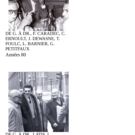
DE G. À DR., F. CARADEC, C.
ERNOULT, J. DEWASNE, T.
FOULC, L. BARNIER, G.
PETITFAUX
Années 80
DE G. À DR., LATIS, L.