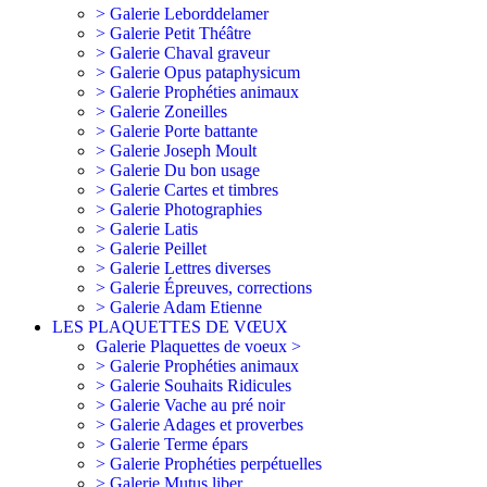
> Galerie Leborddelamer
> Galerie Petit Théâtre
> Galerie Chaval graveur
> Galerie Opus pataphysicum
> Galerie Prophéties animaux
> Galerie Zoneilles
> Galerie Porte battante
> Galerie Joseph Moult
> Galerie Du bon usage
> Galerie Cartes et timbres
> Galerie Photographies
> Galerie Latis
> Galerie Peillet
> Galerie Lettres diverses
> Galerie Épreuves, corrections
> Galerie Adam Etienne
LES PLAQUETTES DE VŒUX
Galerie Plaquettes de voeux >
> Galerie Prophéties animaux
> Galerie Souhaits Ridicules
> Galerie Vache au pré noir
> Galerie Adages et proverbes
> Galerie Terme épars
> Galerie Prophéties perpétuelles
> Galerie Mutus liber