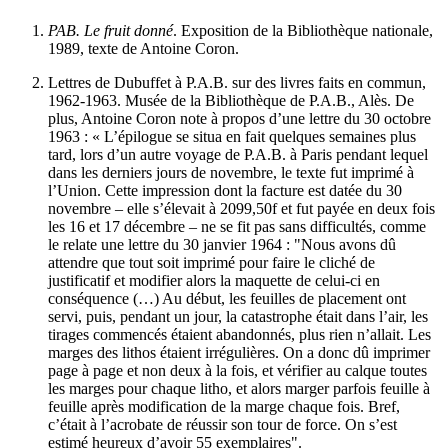
PAB. Le fruit donné
. Exposition de la Bibliothèque nationale,
1989, texte de Antoine Coron.
Lettres de Dubuffet à P.A.B. sur des livres faits en commun,
1962-1963. Musée de la Bibliothèque de P.A.B., Alès. De
plus, Antoine Coron note à propos d’une lettre du 30 octobre
1963 : « L’épilogue se situa en fait quelques semaines plus
tard, lors d’un autre voyage de P.A.B. à Paris pendant lequel
dans les derniers jours de novembre, le texte fut imprimé à
l’Union. Cette impression dont la facture est datée du 30
novembre – elle s’élevait à 2099,50f et fut payée en deux fois
les 16 et 17 décembre – ne se fit pas sans difficultés, comme
le relate une lettre du 30 janvier 1964 : "Nous avons dû
attendre que tout soit imprimé pour faire le cliché de
justificatif et modifier alors la maquette de celui-ci en
conséquence (…) Au début, les feuilles de placement ont
servi, puis, pendant un jour, la catastrophe était dans l’air, les
tirages commencés étaient abandonnés, plus rien n’allait. Les
marges des lithos étaient irrégulières. On a donc dû imprimer
page à page et non deux à la fois, et vérifier au calque toutes
les marges pour chaque litho, et alors marger parfois feuille à
feuille après modification de la marge chaque fois. Bref,
c’était à l’acrobate de réussir son tour de force. On s’est
estimé heureux d’avoir 55 exemplaires".