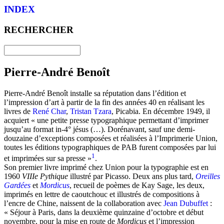
INDEX
RECHERCHER
Pierre-André Benoît
Pierre-André Benoît installe sa réputation dans l’édition et
l’impression d’art à partir de la fin des années 40 en réalisant les
livres de
René Char
,
Tristan Tzara
, Picabia. En décembre 1949, il
acquiert « une petite presse typographique permettant d’imprimer
jusqu’au format in-4° jésus (…). Dorénavant, sauf une demi-
douzaine d’exceptions composées et réalisées à l’Imprimerie Union,
toutes les éditions typographiques de PAB furent composées par lui
1
et imprimées sur sa presse »
.
Son premier livre imprimé chez Union pour la typographie est en
1960
VIIIe Pythique
illustré par Picasso. Deux ans plus tard,
Oreilles
Gardées
et
Mordicus
, recueil de poèmes de Kay Sage, les deux,
imprimés en lettre de caoutchouc et illustrés de compositions à
l’encre de Chine, naissent de la collaboration avec
Jean Dubuffet
:
« Séjour à Paris, dans la deuxième quinzaine d’octobre et début
novembre, pour la mise en route de
Mordicus
et l’impression