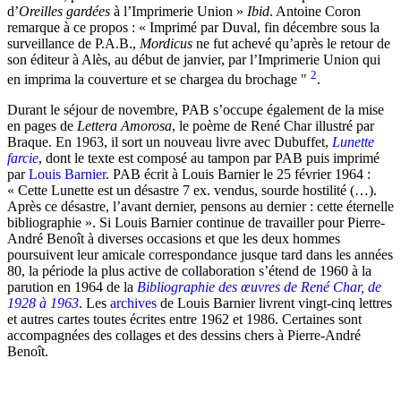
d’
Oreilles gardées
à l’Imprimerie Union »
Ibid
. Antoine Coron
remarque à ce propos : « Imprimé par Duval, fin décembre sous la
surveillance de P.A.B.,
Mordicus
ne fut achevé qu’après le retour de
son éditeur à Alès, au début de janvier, par l’Imprimerie Union qui
2
en imprima la couverture et se chargea du brochage "
.
Durant le séjour de novembre, PAB s’occupe également de la mise
en pages de
Lettera Amorosa
, le poème de René Char illustré par
Braque. En 1963, il sort un nouveau livre avec Dubuffet,
Lunette
farcie
, dont le texte est composé au tampon par PAB puis imprimé
par
Louis Barnier
. PAB écrit à Louis Barnier le 25 février 1964 :
« Cette Lunette est un désastre 7 ex. vendus, sourde hostilité (…).
Après ce désastre, l’avant dernier, pensons au dernier : cette éternelle
bibliographie ». Si Louis Barnier continue de travailler pour Pierre-
André Benoît à diverses occasions et que les deux hommes
poursuivent leur amicale correspondance jusque tard dans les années
80, la période la plus active de collaboration s’étend de 1960 à la
parution en 1964 de la
Bibliographie des œuvres de René Char, de
1928 à 1963
. Les
archives
de Louis Barnier livrent vingt-cinq lettres
et autres cartes toutes écrites entre 1962 et 1986. Certaines sont
accompagnées des collages et des dessins chers à Pierre-André
Benoît.