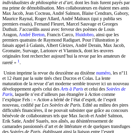
individualistes de philosophie et d’art
, dont les frais furent payés par
ma prime de démobilisation. Mes collaborateurs en étaient mes amis
Max Jacob, Jean Cocteau, André Salmon, Blaise Cendrars, Gabory,
Maurice Raynal, Roger Allard, André Malraux (qui y publia ses
premiers essais), Fernand Fleuret, Marcel Sauvage et Georges
Duthuit. J’accueillis aussi avec ferveur des poèmes de Louis
Aragon,
André Breton
, Francis Carco,
Huidobro
, ainsi que les
premiers quatrains de Raymond Radiguet. Pour l’illustration je
faisais appel à Galanis, Albert Gleizes, André Derain, Max Jacob,
Gromaire, Survage, Larionov et Vlaminck, dont les œuvres
originales font rechercher aujourd’hui la revue par les amateurs de
1
rareté »
.
Union imprime la revue du deuxième au dixième
numéro
, les n°11
et 12 étant par la suite tirés chez Ducros et Colas. La lente
maturation de la revue d’art moderne semble trouver ici un nouveau
développement après celui des
Arts à Paris
et celui des
Soirées de
Paris
, laquelle n’est d’ailleurs pas étrangère à
Action
comme
l’explique Fels : «
Action
a hérité de l’état d’esprit, de l’esprit
nouveau, codifié par
Les Soirées de Paris
. Edité au milieu des pires
difficultés financières, il ne pouvait subsister que grâce au concours
bénévole de collaborateurs tels que Max Jacob et André Salmon,
Erik Satie, André Suarès, nos aînés, au désintéressement de
camarades passionnés d’art et de littérature et de quelques transfuges
des
Soirées de Paris
, établissant ainsi la liaison entre l’esprit