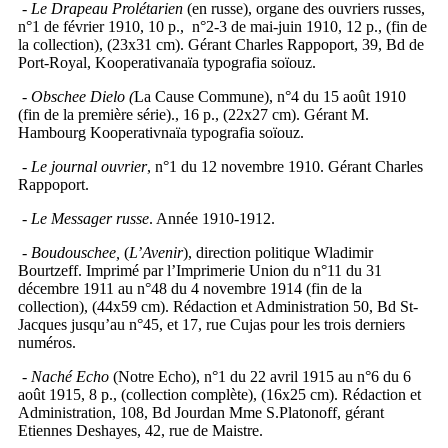
-
Le Drapeau Prolétarien
(en russe), organe des ouvriers russes,
n°1 de février 1910, 10 p., n°2-3 de mai-juin 1910, 12 p., (fin de
la collection), (23x31 cm). Gérant Charles Rappoport, 39, Bd de
Port-Royal, Kooperativanaïa typografia soïouz.
-
Obschee Dielo (
La Cause Commune), n°4 du 15 août 1910
(fin de la première série)., 16 p., (22x27 cm). Gérant M.
Hambourg Kooperativnaïa typografia soïouz.
-
Le journal ouvrier
, n°1 du 12 novembre 1910. Gérant Charles
Rappoport.
- Le Messager russe
. Année 1910-1912.
-
Boudouschee,
(
L’Avenir
), direction politique Wladimir
Bourtzeff. Imprimé par l’Imprimerie Union du n°11 du 31
décembre 1911 au n°48 du 4 novembre 1914 (fin de la
collection), (44x59 cm). Rédaction et Administration 50, Bd St-
Jacques jusqu’au n°45, et 17, rue Cujas pour les trois derniers
numéros.
-
Naché Echo
(Notre Echo), n°1 du 22 avril 1915 au n°6 du 6
août 1915, 8 p., (collection complète), (16x25 cm). Rédaction et
Administration, 108, Bd Jourdan Mme S.Platonoff, gérant
Etiennes Deshayes, 42, rue de Maistre.