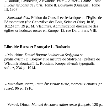
- Bouroff, Pavlovitch, Alexandre,
Vivre – Aimer – Croire
, Tome
I,
Sous les ponts de Paris
, Tome II,
Bourelom
(Ouragan), Tome
III. 1957.
-
Skorbnoé délo
, Edition du Conseil ecclésiastique de l'Eglise de
l'Assomption (Ste Geneviève des Bois, Seine et Oise). In 8°,
16x24 cm, 39 p.. M. Vladimira, Administration diocésaine des
églises orthodoxes russes en Europe, 12, rue Daru, Paris VIII.
Librairie Russe et Française L. Rodstein
- Mouchine,
Dmitri Bogrov i oubiistwo Stolypina se
predisloviem
(D. Bogrov et le meurtre de Stolypine), préface de
Wladimir Bourtzeff, L. Rodstein, Kooperativnaïa typografia
soïouz, 234 p.. 1914.
- Mikhaîlov, Pierre,
Première lecture russe
, morceaux choisis (en
russe), 96 p.. 1916.
- Vekovi, Dirnar,
Manuel de conversation serbe-français
, 128 p..