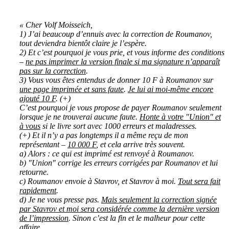
« Cher Volf Moisseich,
1) J’ai beaucoup d’ennuis avec la correction de Roumanov,
tout deviendra bientôt claire je l’espère.
2) Et c’est pourquoi je vous prie, et vous informe des conditions
–
ne pas imprimer la version finale si ma signature n’apparaît
pas sur la correction
.
3) Vous vous êtes entendus de donner 10 F à Roumanov sur
une page imprimée et sans faute
.
Je lui ai moi-même encore
ajouté 10 F
. (+)
C’est pourquoi je vous propose de payer Roumanov seulement
lorsque je ne trouverai aucune faute.
Honte à votre
"
Union
"
et
à vous
si le livre sort avec 1000 erreurs et maladresses.
(+) Et il n’y a pas longtemps il a même reçu de mon
représentant –
10 000 F
, et cela arrive très souvent.
a) Alors : ce qui est imprimé est renvoyé à Roumanov.
b) "Union" corrige les erreurs corrigées par Roumanov et lui
retourne.
c) Roumanov envoie à Stavrov, et Stavrov à moi.
Tout sera fait
rapidement
.
d) Je ne vous presse pas.
Mais seulement la correction signée
par Stavrov et moi sera considérée comme la dernière version
de l’impression
. Sinon c’est la fin et le malheur pour cette
affaire.