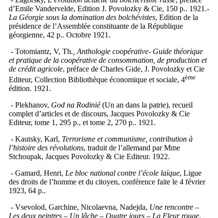
d’Emile Vandervelde, Edition J. Povolozky & Cie, 150 p.. 1921.
-
La Géorgie sous la domination des bolchévistes
, Edition de la
présidence de l’Assemblée constituante de la République
géorgienne, 42 p.. Octobre 1921.
- Totomiantz, V, Th
., Anthologie coopérative- Guide théorique
et pratique de la coopérative de consommation, de production et
de crédit agricole
, préface de Charles Gide, J. Povolozky et Cie
ème
Editeur, Collection Bibliothèque économique et sociale, 4
édition. 1921.
- Plekhanov,
God na Rodinié
(Un an dans la patrie), recueil
complet d’articles et de discours, Jacques Povolozky & Cie
Editeur, tome 1, 295 p., et tome 2, 270 p.. 1921.
- Kautsky, Karl,
Terrorisme et communisme, contribution à
l’histoire des révolutions
, traduit de l’allemand par Mme
Stchoupak, Jacques Povolozky & Cie Editeur. 1922.
- Gamard, Henri,
Le bloc national contre l’école laïque
, Ligue
des droits de l’homme et du citoyen, conférence faite le 4 février
1923, 64 p..
- Vsevolod, Garchine, Nicolaevna, Nadejda,
Une rencontre –
Les deux peintres – Un lâche – Quatre jours – La Fleur rouge
,