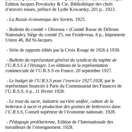
Edition Jacques Povolozky & Cie, Bibliothèque des chefs
d’œuvres russes, préface de Lydie Kowarsky, 201 p.. 1923.
-
La Russie économique des Soviets
. 1925.
- Bulletin du comité « Oborona » (Comité Russe de Défense
Nationale), Siège du comité 25, rue Froideveau, 8 p., Imprimerie
Union 46, Bd St-Jacques.
- Série de rapports édités par la Croix Rouge de 1926 à 1930.
-
Bulletin du représentant général du syndicat du naphte de
l’U.R.S.S à l’étranger
, Les éditions de la représentation
commerciale de l’U.R.S.S en France. 20 septembre 1927.
- Le budget de l’U.R.S.S pour l’exercice 1927-1928
, par le
représentant financier à Paris du Commissariat des Finances de
l’U.R.S.S, 6 p.. 11 février 1928.
-
Le trust du sucre, industrie sucrière unifiée, culture de la
betterave à sucre et production des graines de betteraves dans
l’U.R.S.S
, Conseil supérieur de l’économie nationale. 1928.
- Pédagogie prolétarienne
, Edition de l’Internationale des
travailleurs de l’enseignement. 1928.