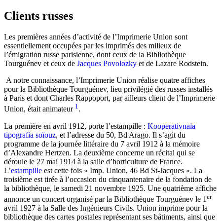
Clients russes
Les premières années d’activité de l’Imprimerie Union sont
essentiellement occupées par les imprimés des milieux de
l’émigration russe parisienne, dont ceux de la Bibliothèque
Tourguénev et ceux de
Jacques Povolozky
et de Lazare Rodstein.
A notre connaissance, l’Imprimerie Union réalise quatre affiches
pour la Bibliothèque Tourguénev, lieu privilégié des russes installés
à Paris et dont Charles Rappoport, par ailleurs client de l’Imprimerie
1
Union, était animateur
.
La première en avril 1912, porte l’estampille :
Kooperativnaïa
tipografia soïouz
, et l’adresse du 50, Bd Arago. Il s’agit du
programme de la journée littéraire du 7 avril 1912 à la mémoire
d’Alexandre Hertzen. La deuxième concerne un récital qui se
déroule le 27 mai 1914 à la salle d’horticulture de France.
L’
estampille
est cette fois « Imp. Union, 46 Bd St-Jacques ». La
troisième est tirée à l’occasion du cinquantenaire de la fondation de
la bibliothèque, le samedi 21 novembre 1925. Une quatrième affiche
er
annonce un concert organisé par la Bibliothèque Tourguénev le 1
avril 1927 à la Salle des Ingénieurs Civils. Union imprime pour la
bibliothèque des cartes postales représentant ses bâtiments, ainsi que