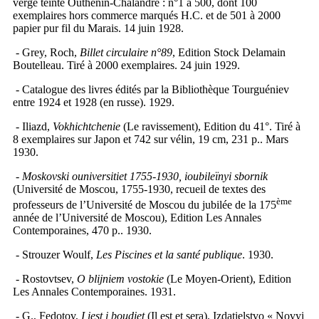
vergé teinté Outhenin-Chalandre : n°1 à 500, dont 100
exemplaires hors commerce marqués H.C. et de 501 à 2000
papier pur fil du Marais. 14 juin 1928.
- Grey, Roch,
Billet circulaire n°89
, Edition Stock Delamain
Boutelleau. Tiré à 2000 exemplaires. 24 juin 1929.
- Catalogue des livres édités par la Bibliothèque Tourguéniev
entre 1924 et 1928 (en russe). 1929.
- Iliazd,
Vokhichtchenie
(Le ravissement), Edition du 41°. Tiré à
8 exemplaires sur Japon et 742 sur vélin, 19 cm, 231 p.. Mars
1930.
-
Moskovski ouniversitiet 1755-1930, ioubileïnyi sbornik
(Université de Moscou, 1755-1930, recueil de textes des
ème
professeurs de l’Université de Moscou du jubilée de la 175
année de l’Université de Moscou), Edition Les Annales
Contemporaines, 470 p.. 1930.
- Strouzer Woulf,
Les Piscines et la santé publique
. 1930.
- Rostovtsev,
O blijniem vostokie
(Le Moyen-Orient), Edition
Les Annales Contemporaines. 1931.
- G., Fedotov,
I iest i boudiet
(Il est et sera), Izdatielstvo « Novyi