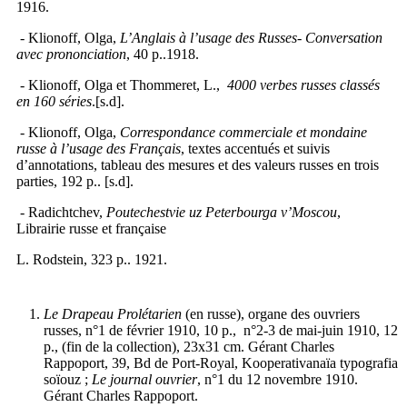
1916.
- Klionoff, Olga,
L’Anglais à l’usage des Russes- Conversation
avec prononciation
, 40 p..1918.
- Klionoff, Olga et Thommeret, L.,
4000 verbes russes classés
en 160 séries
.[s.d].
- Klionoff, Olga,
Correspondance commerciale et mondaine
russe à l’usage des Français
, textes accentués et suivis
d’annotations, tableau des mesures et des valeurs russes en trois
parties, 192 p.. [s.d].
- Radichtchev,
Poutechestvie uz Peterbourga v’Moscou
,
Librairie russe et française
L. Rodstein, 323 p.. 1921.
Le Drapeau Prolétarien
(en russe), organe des ouvriers
russes, n°1 de février 1910, 10 p., n°2-3 de mai-juin 1910, 12
p., (fin de la collection), 23x31 cm. Gérant Charles
Rappoport, 39, Bd de Port-Royal, Kooperativanaïa typografia
soïouz ;
Le journal ouvrier
, n°1 du 12 novembre 1910.
Gérant Charles Rappoport.