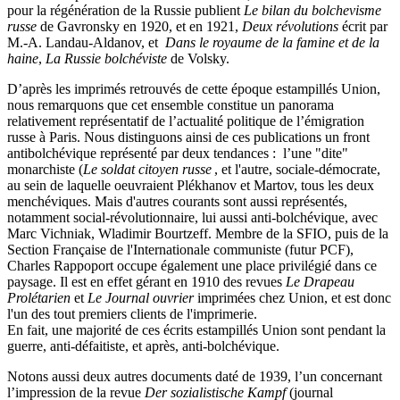
pour la régénération de la Russie publient
Le bilan du bolchevisme
russe
de Gavronsky en 1920, et en 1921,
Deux révolutions
écrit par
M.-A. Landau-Aldanov, et
Dans le royaume de la famine et de la
haine
,
La Russie bolchéviste
de Volsky.
D’après les imprimés retrouvés de cette époque estampillés Union,
nous remarquons que cet ensemble constitue un panorama
relativement représentatif de l’actualité politique de l’émigration
russe à Paris. Nous distinguons ainsi de ces publications un front
antibolchévique représenté par deux tendances : l’une "dite"
monarchiste (
Le soldat citoyen russe
, et l'autre, sociale-démocrate,
au sein de laquelle oeuvraient Plékhanov et Martov, tous les deux
menchéviques. Mais d'autres courants sont aussi représentés,
notamment social-révolutionnaire, lui aussi anti-bolchévique, avec
Marc Vichniak, Wladimir Bourtzeff. Membre de la SFIO, puis de la
Section Française de l'Internationale communiste (futur PCF),
Charles Rappoport occupe également une place privilégié dans ce
paysage. Il est en effet gérant en 1910 des revues
Le Drapeau
Prolétarien
et
Le Journal ouvrier
imprimées chez Union, et est donc
l'un des tout premiers clients de l'imprimerie.
En fait, une majorité de ces écrits estampillés Union sont pendant la
guerre, anti-défaitiste, et après, anti-bolchévique.
Notons aussi deux autres documents daté de 1939, l’un concernant
l’impression de la revue
Der sozialistische Kampf
(journal