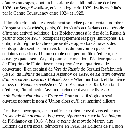
d’autres ouvrages, dont un historique de la bibliothèque écrit en
1926 par Serge Swatikov, et le catalogue de 1929 des livres édités
par le Centre Tourguénev entre 1924 et 1928.
L’Imprimerie Union est également sollicitée par un certain nombre
d’organismes (sociétés, partis, éditions) très actifs dans cette période
d’intense activité politique. Les Bolcheviques à la tête de la Russie à
partir d’octobre 1917, occupent rapidement les pays limitrophes. La
critique du régime bolchevique se développe alors à travers des
écrits qui dressent les premiers bilans du pouvoir en place. A
certaines occasions, Union semble occuper un rôle d’éditeur, des
ouvrages paraissent n’ayant pour seule mention d’éditeur que celle
de l’Imprimerie Union inscrite en première ou quatrième de
couverture. Il en est ainsi de
Vers de Russie
de Serguei Rafalovitch
(1916), du
Lénine
de Landau-Aldanov de 1919, de
La lettre ouverte
d’un socialiste russe aux Bolchéviks
de Wladimir Bourtzeff la même
année, du
Régime soviétiste
de Marc Vichniac de 1920. Ce statut
d’éditeur, l’imprimerie l’assume pleinement avec le livre
La
2
mobilisation féminine en France
. Pour nous, il s'agit du seul
ouvrage portant le nom d’Union alors qu’il est imprimé ailleurs.
Des livres théoriques, des manifestes sortent chez divers éditeurs ;
La sociale démocratie et la guerre, réponse à un socialiste bulgare
de Plékhanov en 1916,
A bas la peine de mort
de Martov aux
Editions du parti social-démocrate en 1919, les Editions de l’Union