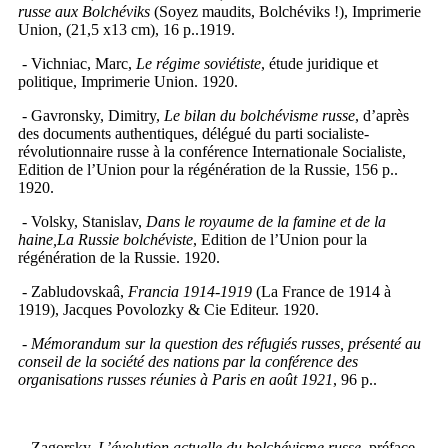
russe aux Bolchéviks
(Soyez maudits, Bolchéviks !), Imprimerie
Union, (21,5 x13 cm), 16 p..1919.
- Vichniac, Marc,
Le régime soviétiste
, étude juridique et
politique, Imprimerie Union. 1920.
- Gavronsky, Dimitry,
Le bilan du bolchévisme russe
, d’après
des documents authentiques, délégué du parti socialiste-
révolutionnaire russe à la conférence Internationale Socialiste,
Edition de l’Union pour la régénération de la Russie, 156 p..
1920.
- Volsky, Stanislav,
Dans le royaume de la famine et de la
haine,
La Russie bolchéviste
, Edition de l’Union pour la
régénération de la Russie. 1920.
- Zabludovskaâ,
Francia 1914-1919
(La France de 1914 à
1919), Jacques Povolozky & Cie Editeur. 1920.
- Mémorandum sur la question des réfugiés russes, présenté au
conseil de la société des nations par la conférence des
organisations russes réunies à Paris en août 1921
, 96 p..
- Zagorsky,
L’évolution actuelle du bolchévisme russe
, préface