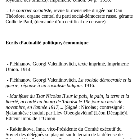
-
Le courrier socialiste
, revue bi-mensuelle dirigée par Dan
Théodore, organe central du parti social-démocrate russe, gérante
Colliette Paul, (demande d’un certificat de censure).
Ecrits d’actualité politique, économique
-
Plékhanov, Georgi Valentinovitch, texte imprimé, Imprimerie
Union. 1914.
- Plékhanov, Georgi Valentinovitch,
La sociale démocratie et la
guerre, réponse à un socialiste bulgare
. 1916.
-
Manifeste du Tsar Nicolas II sur la paix, le pain, la terre et la
liberté, accordé au bourg de Tobolsk le 19e jour du mois de
novembre, en l'année 1917
,... [Signé : Nicolas ; contresigné :
Nakamkése ; traduit par Liev Obeoglavlénnï (Léon Décapité)].
Éditeur Impr. de l'"Union
- Rakitnikova, Inna, vice-Présidente du Comité exécutif du
Soviet des délégués se plaçant sur le terrain de la défense de