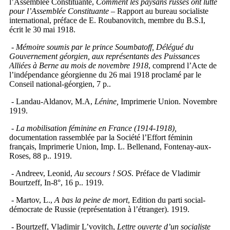
l’Assemblée Constituante,
Comment les paysans russes ont lutté
pour l’Assemblée Constituante
– Rapport au bureau socialiste
international, préface de E. Roubanovitch, membre du B.S.I,
écrit le 30 mai 1918.
- Mémoire soumis par le prince Soumbatoff, Délégué du
Gouvernement géorgien, aux représentants des Puissances
Alliées à Berne au mois de novembre 1918
, comprend l’Acte de
l’indépendance géorgienne du 26 mai 1918 proclamé par le
Conseil national-géorgien, 7 p..
- Landau-Aldanov, M.A,
Lénine,
Imprimerie Union. Novembre
1919.
- La mobilisation féminine en France (1914-1918),
documentation rassemblée par la Société l’Effort féminin
français, Imprimerie Union, Imp. L. Bellenand, Fontenay-aux-
Roses, 88 p.. 1919.
- Andreev, Leonid,
Au secours ! SOS
. Préface de Vladimir
Bourtzeff, In-8°, 16 p.. 1919.
- Martov, L.,
A bas la peine de mort
, Edition du parti social-
démocrate de Russie (représentation à l’étranger). 1919.
- Bourtzeff, Vladimir L’vovitch,
Lettre ouverte d’un socialiste