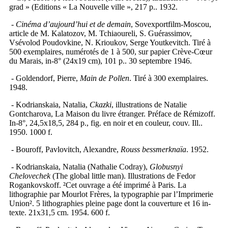
grad » (Editions « La Nouvelle ville », 217 p.. 1932.
-
Cinéma d’aujourd’hui et de demain
, Sovexportfilm-Moscou,
article de M. Kalatozov, M. Tchiaoureli, S. Guérassimov,
Vsévolod Poudovkine, N. Krioukov, Serge Youtkevitch. Tiré à
500 exemplaires, numérotés de 1 à 500, sur papier Crève-Cœur
du Marais, in-8° (24x19 cm), 101 p.. 30 septembre 1946.
- Goldendorf, Pierre,
Main de Pollen
. Tiré à 300 exemplaires.
1948.
- Kodrianskaia, Natalia,
Ckazki
, illustrations de Natalie
Gontcharova, La Maison du livre étranger. Préface de Rémizoff.
In-8°, 24,5x18,5, 284 p., fig. en noir et en couleur, couv. Ill..
1950. 1000 f.
- Bouroff, Pavlovitch, Alexandre,
Rouss bessmerknaïa
. 1952.
- Kodrianskaia, Natalia (Nathalie Codray),
Globusnyi
Chelovechek
(The global little man). Illustrations de Fedor
Rogankovskoff.
²Cet ouvrage a été imprimé à Paris. La
lithographie par Mourlot Frères, la typographie par l’Imprimerie
Union
². 5 lithographies pleine page dont la couverture et 16 in-
texte. 21x31,5 cm. 1954. 600 f.