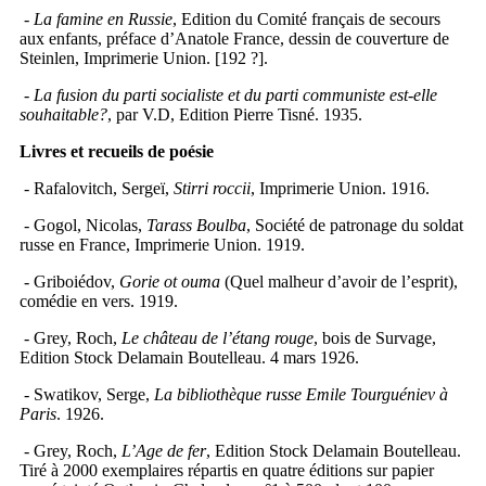
-
La famine en Russie
, Edition du Comité français de secours
aux enfants, préface d’Anatole France, dessin de couverture de
Steinlen, Imprimerie Union. [192 ?].
- La fusion du parti socialiste et du parti communiste est-elle
souhaitable
?
, par V.D, Edition Pierre Tisné. 1935.
Livres et recueils de poésie
- Rafalovitch, Sergeï,
Stirri roccii
, Imprimerie Union. 1916.
- Gogol, Nicolas,
Tarass Boulba
, Société de patronage du soldat
russe en France, Imprimerie Union. 1919.
- Griboiédov,
Gorie ot ouma
(Quel malheur d’avoir de l’esprit),
comédie en vers. 1919.
- Grey, Roch,
Le château de l’étang rouge
, bois de Survage,
Edition Stock Delamain Boutelleau. 4 mars 1926.
- Swatikov, Serge,
La bibliothèque russe Emile Tourguéniev à
Paris
. 1926.
- Grey, Roch,
L’Age de fer
, Edition Stock Delamain Boutelleau.
Tiré à 2000 exemplaires répartis en quatre éditions sur papier