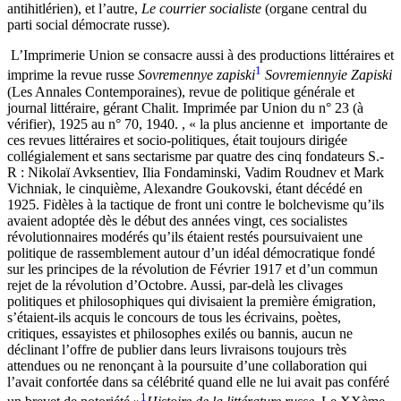
antihitlérien), et l’autre,
Le courrier socialiste
(organe central du
parti social démocrate russe).
L’Imprimerie Union se consacre aussi à des productions littéraires et
1
imprime la revue russe
Sovremennye zapiski
Sovremiennyie Zapiski
(Les Annales Contemporaines), revue de politique générale et
journal littéraire, gérant Chalit. Imprimée par Union du n° 23 (à
vérifier), 1925 au n° 70, 1940.
, « la plus ancienne et importante de
ces revues littéraires et socio-politiques, était toujours dirigée
collégialement et sans sectarisme par quatre des cinq fondateurs S.-
R : Nikolaï Avksentiev, Ilia Fondaminski, Vadim Roudnev et Mark
Vichniak, le cinquième, Alexandre Goukovski, étant décédé en
1925. Fidèles à la tactique de front uni contre le bolchevisme qu’ils
avaient adoptée dès le début des années vingt, ces socialistes
révolutionnaires modérés qu’ils étaient restés poursuivaient une
politique de rassemblement autour d’un idéal démocratique fondé
sur les principes de la révolution de Février 1917 et d’un commun
rejet de la révolution d’Octobre. Aussi, par-delà les clivages
politiques et philosophiques qui divisaient la première émigration,
s’étaient-ils acquis le concours de tous les écrivains, poètes,
critiques, essayistes et philosophes exilés ou bannis, aucun ne
déclinant l’offre de publier dans leurs livraisons toujours très
attendues ou ne renonçant à la poursuite d’une collaboration qui
l’avait confortée dans sa célébrité quand elle ne lui avait pas conféré
1