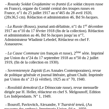
-
Roussky Soldat Grajdamine vo frantsi
(Le soldat citoyen russe
en France), organe du Comité central des troupes russes en
France, n°1 du 25 juillet 1917 au n°465 du 28 avril 1920,
(28x36,5 cm). Rédaction et administration 46, Bd St-Jacques.
er
- La Russie
(Rouss), journal anti-défaitiste, n°1 du 1
décembre
1917 au n°10 du 17 février 1918 (fin de la collection). Rédaction
et administration au 46, Bd St-Jacques jusqu’au n°7,
Administrateur Wladimir Lebedef, Rédacteur en chef F.
Asnaourow.
ème
-
La Cause Commune
(en français et russe), 2
série. Imprimé
par Union du n°24 du 17 septembre 1918 au n°50 du 2 juillet
1919, (fin de la collection en 1930).
-
Sovremiennyie Zapiski
(Les Annales Contemporaines), revue
de politique générale et journal littéraire, gérant Chalit. Imprimée
par Union du n° 23 (à vérifier), 1925 au n° 70, 1940.
-
Rossiïskiï demokrat
(Le Démocrate russe), revue mensuelle
dirigée par H. Heller, rédacteur en chef S. Melgounoff, Edition
Les Indépendants. N° 1, 1949.
- Bouroff, Pavlovitch, Alexandre,
V Tsarstvié teneù
, (Au
royaume des ombres), Imprimerie Union. 94 p.. 1950.