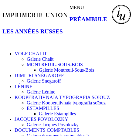
MENU
PRÉAMBULE
LES ANNÉES RUSSES
VOLF CHALIT
Galerie Chalit
MONTREUIL-SOUS-BOIS
Galerie Montreuil-Sous-Bois
DIMITRI SNÉGAROFF
Galerie Snegaroff
LÉNINE
Galérie Lénine
KOOPERATIVNAÏA TYPOGRAFIA SOÏOUZ
Galerie Kooperativnaïa typografia soïouz
ESTAMPILLES
Galerie Estampilles
JACQUES POVOLOZKY
Galerie Jacques Povolozky
DOCUMENTS COMPTABLES
Galerie documents comptables >