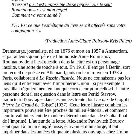
Il ressort
qu’il est impossible de se reposer sur le seul
Roumanov
– c’est mon regret.
Comment va votre santé ?
PS : Est-ce que l’esthétique du livre serait affectée sans votre
compagnon ? »
(Traduction Anne-Claire Poirson- Kris Paten)
Dramaturge, journaliste, né en 1876 et mort en 1957 à Amsterdam,
et par ailleurs grand-père de l’humoriste Anne Roumanov,
Roumanov dont il est question dans la lettre est un personnage
insolite, une sorte de touche-à-tout. En 1918, il émigre à Berlin, sort
un recueil de poésie en Allemand, puis on le retrouve en 1933 à
Paris, collaborant à
La Russie illustrée
. Nous ne connaissons pas les
liens qu’il entretenait avec l’Imprimerie Union - si par exemple il
travaillait régulièrement en tant que correcteur pour celle-ci. L’autre
personne dont il est question dans la lettre est Perikl Stavrov,
traducteur d’ouvrages dans les années trente dont
Le nez
de Gogol et
Pierre Le Grand
de Tolstoï (1937). Cette lettre illustre combien les
imprimeurs pouvaient être proches du milieu éditorial, et comment
leur travail intervient de manière déterminante dans le résultat final
de l’imprimé. L’auteur de la lettre, Alexandre Pavlovitch Bourov
était quant à lui un émigré russe, écrivain et dramaturge, il fait
imprimer dans les années cinquante plusieurs ouvrages chez Union.