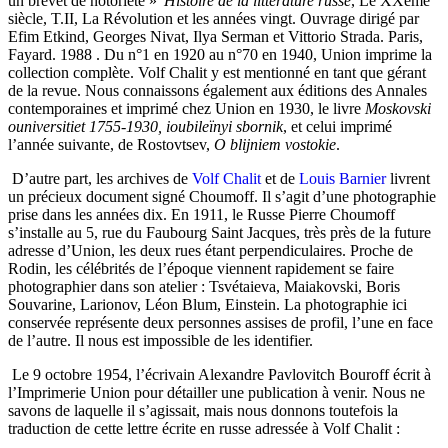
un brevet de notoriété »
Histoire de la littérature russe
, Le XXème
siècle, T.II, La Révolution et les années vingt. Ouvrage dirigé par
Efim Etkind, Georges Nivat, Ilya Serman et Vittorio Strada. Paris,
Fayard. 1988
. Du n°1 en 1920 au n°70 en 1940, Union imprime la
collection complète. Volf Chalit y est mentionné en tant que gérant
de la revue. Nous connaissons également aux éditions des Annales
contemporaines et imprimé chez Union en 1930, le livre
Moskovski
ouniversitiet 1755-1930, ioubileïnyi sbornik
, et celui imprimé
l’année suivante, de Rostovtsev,
O blijniem vostokie
.
D’autre part, les archives de
Volf Chalit
et de
Louis Barnier
livrent
un précieux document signé Choumoff. Il s’agit d’une photographie
prise dans les années dix. En 1911, le Russe Pierre Choumoff
s’installe au 5, rue du Faubourg Saint Jacques, très près de la future
adresse d’Union, les deux rues étant perpendiculaires. Proche de
Rodin, les célébrités de l’époque viennent rapidement se faire
photographier dans son atelier : Tsvétaieva, Maiakovski, Boris
Souvarine, Larionov, Léon Blum, Einstein. La photographie ici
conservée représente deux personnes assises de profil, l’une en face
de l’autre. Il nous est impossible de les identifier.
Le 9 octobre 1954, l’écrivain Alexandre Pavlovitch Bouroff écrit à
l’Imprimerie Union pour détailler une publication à venir. Nous ne
savons de laquelle il s’agissait, mais nous donnons toutefois la
traduction de cette lettre écrite en russe adressée à Volf Chalit :